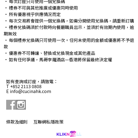
• 每次訂座只可使用一個兌換碼
• 禮券不可與其他推廣或優惠同時使用
• 所有優惠視乎供應情況而定
• 每次交易將會提供一個兌換碼，如需分開使用兌換碼，請重新訂購
• 禮券兌換碼須於付款時向餐廳職員出示，並須於有效期內使用，逾
期無效
• 每個禮券兌換碼只可使用一次。任何未使用的金額或優惠將不予退
款
• 優惠券不可轉讓、替換或兌換現金或其他產品
• 如有任何爭議，馬哥孛羅酒店—香港將保留最終決定權
如有查詢或訂座，請致電：
T +852 2113 0808
E info@cucinahk.com
條款及細則
互聯網私隱政策