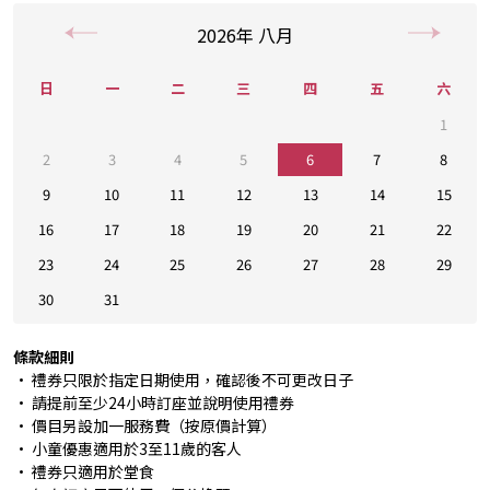
2026
年
八月
日
一
二
三
四
五
六
1
2
3
4
5
6
7
8
9
10
11
12
13
14
15
16
17
18
19
20
21
22
23
24
25
26
27
28
29
30
31
條款細則
• 禮券只限於指定日期使用，確認後不可更改日子
• 請提前至少24小時訂座並說明使用禮券
• 價目另設加一服務費（按原價計算）
• 小童優惠適用於3至11歲的客人
• 禮券只適用於堂食