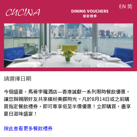
EN
简
請選擇日期
今個盛夏，馬哥孛羅酒店—香港誠獻一系列限時餐飲優惠，
讓您與親朋好友共享繽紛美饌時光。凡於8月14日或之前購
買指定餐飲禮券，即可尊享低至半價優惠！立即購買，盡享
夏日滋味盛宴！
按此查看更多餐飲禮券