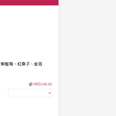
新鮮藍莓、紅桑子、金箔
@
HKD148.00