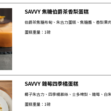
SAVVY 焦糖伯爵茶香梨蛋糕
伯爵茶焦糖布甸、朱古力蛋糕、焦糖醬、香梨果
蛋糕重量：1磅
SAVVY 雜莓四季橘蛋糕
椰子朱古力、四季橘慕絲、士多啤梨、雜莓、白
蛋糕重量：1磅