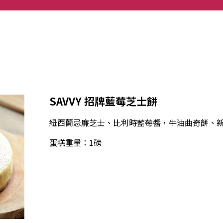
SAVVY 招牌藍莓芝士餅
紐西蘭忌廉芝士、比利時藍莓醬，牛油曲奇餅、
蛋糕重量：1磅