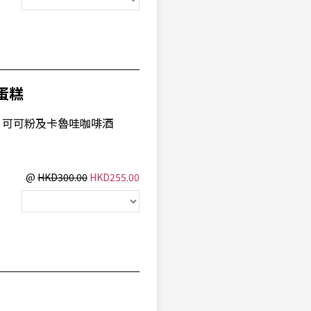
蛋糕
、可可粉及卡魯哇咖啡酒
@
HKD300.00
HKD255.00