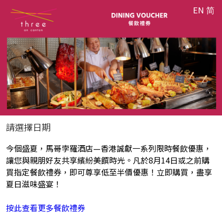
EN
简
請選擇日期
今個盛夏，馬哥孛羅酒店—香港誠獻一系列限時餐飲優惠，
讓您與親朋好友共享繽紛美饌時光。凡於8月14日或之前購
買指定餐飲禮券，即可尊享低至半價優惠！立即購買，盡享
夏日滋味盛宴！
按此查看更多餐飲禮券