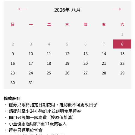
2026
年
八月
日
一
二
三
四
五
六
1
2
3
4
5
6
7
8
9
10
11
12
13
14
15
16
17
18
19
20
21
22
23
24
25
26
27
28
29
30
31
條款細則
• 禮券只限於指定日期使用，確認後不可更改日子
• 請提前至少24小時訂座並說明使用禮券
• 價目另設加一服務費（按原價計算）
• 小童優惠適用於3至11歲的客人
• 禮券只適用於堂食