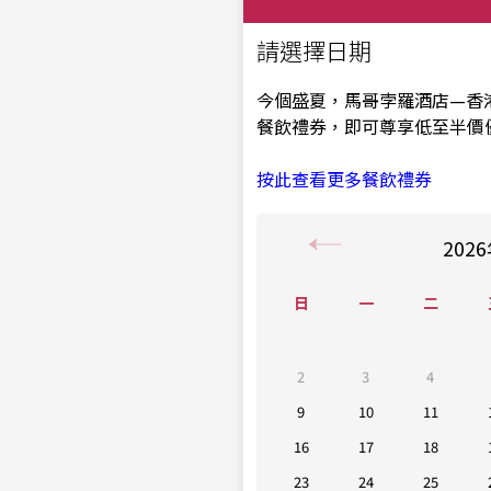
請選擇日期
今個盛夏，馬哥孛羅酒店—香
餐飲禮券，即可尊享低至半價
按此查看更多餐飲禮券
2026
日
一
二
2
3
4
9
10
11
16
17
18
23
24
25