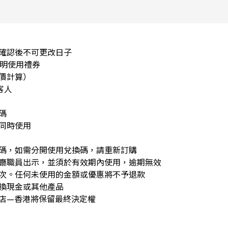
，確認後不可更改日子
說明使用禮券
價計算）
客人
碼
同時使用
換碼，如需分開使用兌換碼，請重新訂購
餐廳職員出示，並須於有效期內使用，逾期無效
一次。任何未使用的金額或優惠將不予退款
兌換現金或其他產品
酒店—香港將保留最終決定權