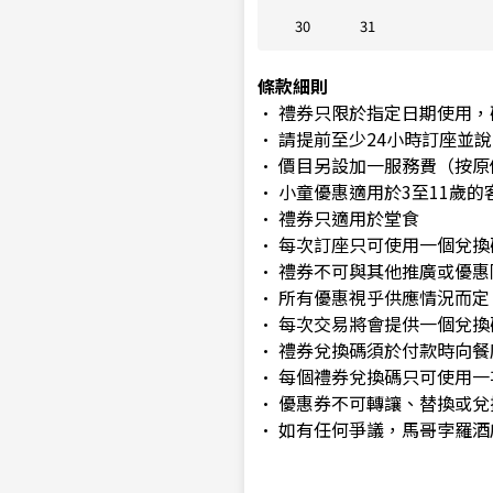
30
31
條款細則
• 禮券只限於指定日期使用
• 請提前至少24小時訂座並
• 價目另設加一服務費（按原
• 小童優惠適用於3至11歲的
• 禮券只適用於堂食
• 每次訂座只可使用一個兌換
• 禮券不可與其他推廣或優惠
• 所有優惠視乎供應情況而定
• 每次交易將會提供一個兌
• 禮券兌換碼須於付款時向
• 每個禮券兌換碼只可使用
• 優惠券不可轉讓、替換或
• 如有任何爭議，馬哥孛羅