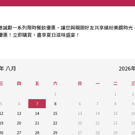
港誠獻一系列限時餐飲優惠，讓您與親朋好友共享繽紛美饌時光。
優惠！立即購買，盡享夏日滋味盛宴！
年
八月
2026
三
四
五
六
日
一
二
1
1
2
5
6
7
8
6
7
8
9
12
13
14
15
13
14
15
1
19
20
21
22
20
21
22
2
26
27
28
29
27
28
29
3