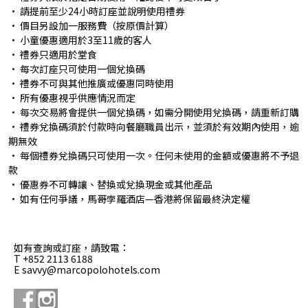
• 請提前至少24小時訂座並說明使用禮券
• 價目另設加一服務費（按原價計算）
• 小童優惠適用於3至11歲的客人
• 禮券只適用於堂食
• 每次訂座只可使用一個兌換碼
• 禮券不可與其他推廣或優惠同時使用
• 所有優惠視乎供應情況而定
• 每次交易將會提供一個兌換碼，如需分開使用兌換碼，請重新訂購
• 禮券兌換碼須於付款時向餐廳職員出示，並須於有效期內使用，逾
期無效
• 每個禮券兌換碼只可使用一次。任何未使用的金額或優惠將不予退
款
• 優惠券不可轉讓、替換或兌換現金或其他產品
• 如有任何爭議，馬哥孛羅酒店—香港將保留最終決定權
如有查詢或訂座，請致電：
T +852 2113 6188
E savvy@marcopolohotels.com