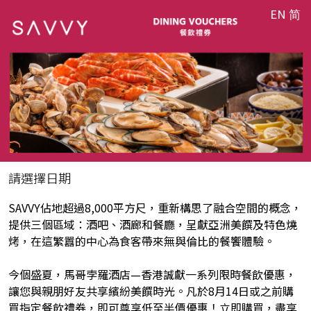
EN
简
請選擇日期
SAVVY佔地超過8,000平方尺，重新構思了融合空間的概念，
提供三個區域：酒吧、酒廊和餐廳，呈獻亞洲美饌及特色燒
烤，在這繁囂的中心為食客帶來無與倫比的餐饗體驗。
今個盛夏，馬哥孛羅酒店—香港誠獻一系列限時餐飲優惠，
讓您與親朋好友共享繽紛美饌時光。凡於8月14日或之前購
買指定餐飲禮券，即可尊享低至半價優惠！立即購買，盡享