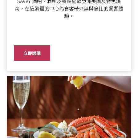
SAVVY 酒吧、酒廊及餐廳呈獻亞洲美饌及特色燒
烤，在這繁囂的中心為食客帶來無與倫比的餐饗體
驗。
立即選購