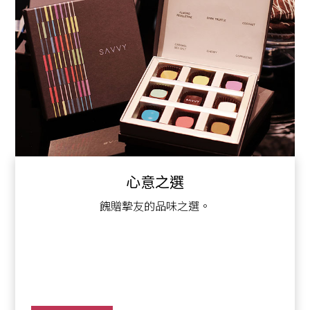
心意之選
餽贈摯友的品味之選。