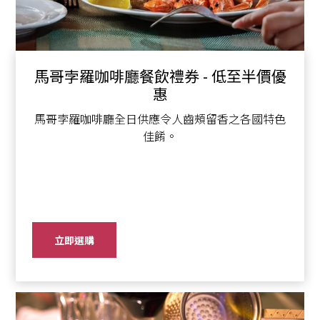
馬哥孛羅咖啡廳餐飲禮券 - 低至半價優
惠
馬哥孛羅咖啡廳全日供應令人齒頰留香之各國特色
佳餚。
立即選購