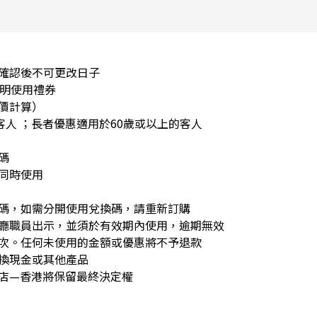
，確認後不可更改日子
說明使用禮券
價計算）
的客人 ；長者優惠適用於60歲或以上的客人
碼
同時使用
換碼，如需分開使用兌換碼，請重新訂購
餐廳職員出示，並須於有效期內使用，逾期無效
一次。任何未使用的金額或優惠將不予退款
兌換現金或其他產品
酒店—香港將保留最終決定權