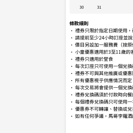
30
31
條款細則
• 禮券只限於指定日期使用
• 請提前至少24小時訂座並
• 價目另設加一服務費（按原
• 小童優惠適用於3至11歲
• 禮券只適用於堂食
• 每次訂座只可使用一個兌換
• 禮券不可與其他推廣或優惠
• 所有優惠視乎供應情況而定
• 每次交易將會提供一個兌
• 禮券兌換碼須於付款時向
• 每個禮券兌換碼只可使用
• 優惠券不可轉讓、替換或
• 如有任何爭議，馬哥孛羅