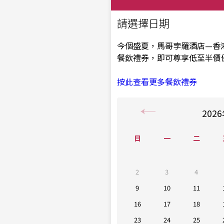
請選擇日期
今個盛夏，馬哥孛羅酒店—香
餐飲禮券，即可尊享低至半價
按此查看更多餐飲禮券
2026
日
一
二
2
3
4
9
10
11
16
17
18
23
24
25