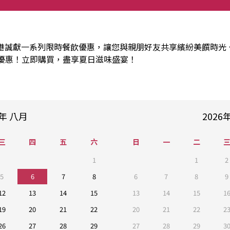
港誠獻一系列限時餐飲優惠，讓您與親朋好友共享繽紛美饌時光。
優惠！立即購買，盡享夏日滋味盛宴！
年
八月
2026
三
四
五
六
日
一
二
1
1
2
5
6
7
8
6
7
8
9
12
13
14
15
13
14
15
1
19
20
21
22
20
21
22
2
26
27
28
29
27
28
29
3