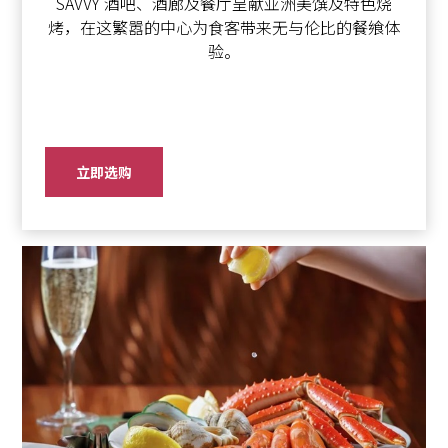
SAVVY 酒吧、酒廊及餐厅呈献亚洲美馔及特色烧
烤，在这繁嚣的中心为食客带来无与伦比的餐飨体
验。
立即选购