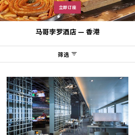
立即订座
马哥孛罗酒店 — 香港
筛选