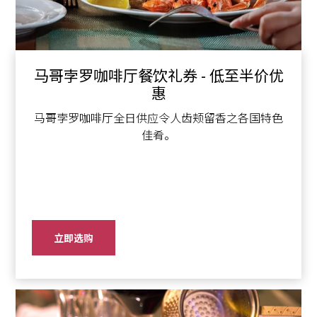
马哥孛罗咖啡厅餐饮礼券 - 低至半价优
惠
马哥孛罗咖啡厅全日供应令人齿颊留香之各国特色
佳肴。
立即选购